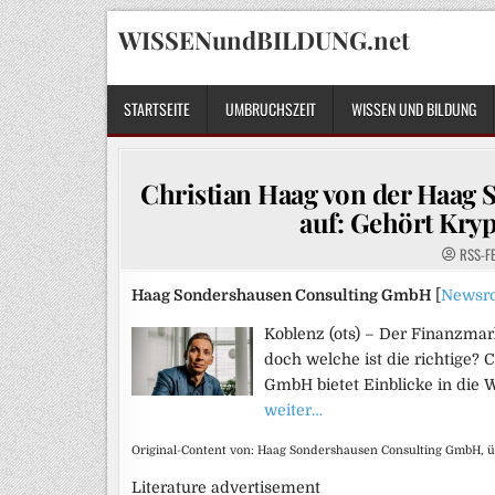
Skip
WISSENundBILDUNG.net
to
content
STARTSEITE
UMBRUCHSZEIT
WISSEN UND BILDUNG
Christian Haag von der Haag
auf: Gehört Kryp
RSS-F
Haag Sondershausen Consulting GmbH
[
Newsr
Koblenz (ots) – Der Finanzmark
doch welche ist die richtige?
GmbH bietet Einblicke in die 
weiter…
Original-Content von: Haag Sondershausen Consulting GmbH, ü
Literature advertisement