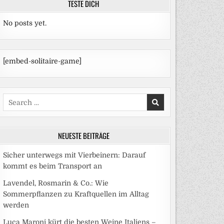
TESTE DICH
No posts yet.
[embed-solitaire-game]
Search
for:
NEUESTE BEITRÄGE
Sicher unterwegs mit Vierbeinern: Darauf
kommt es beim Transport an
Lavendel, Rosmarin & Co.: Wie
Sommerpflanzen zu Kraftquellen im Alltag
werden
Luca Maroni kürt die besten Weine Italiens –