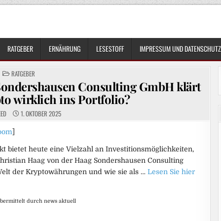
RATGEBER
ERNÄHRUNG
LESESTOFF
IMPRESSUM UND DATENSCHUTZ
POSTED
RATGEBER
IN
 Sondershausen Consulting GmbH klärt
to wirklich ins Portfolio?
EED
1. OKTOBER 2025
oom
]
t bietet heute eine Vielzahl an Investitionsmöglichkeiten,
 Christian Haag von der Haag Sondershausen Consulting
Welt der Kryptowährungen und wie sie als …
Lesen Sie hier
bermittelt durch news aktuell