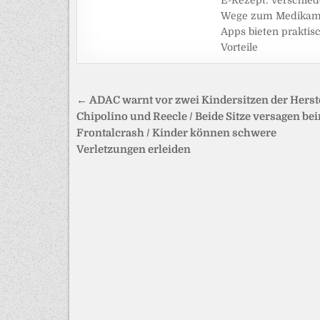
Wege zum Medikame
Apps bieten praktis
Vorteile
Beitragsnavigation
← ADAC warnt vor zwei Kindersitzen der Herst
Chipolino und Reecle / Beide Sitze versagen be
Frontalcrash / Kinder können schwere
Verletzungen erleiden