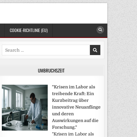
COOKIE-RICHTLINIE (EU)
Search
for:
UMBRUCHSZEIT
"Krisen im Labor als
treibende Kraft: Ein
Kurzbeitrag über
innovative Neuanfänge
und deren
Auswirkungen auf die
Forschung."
"Krisen im Labor als