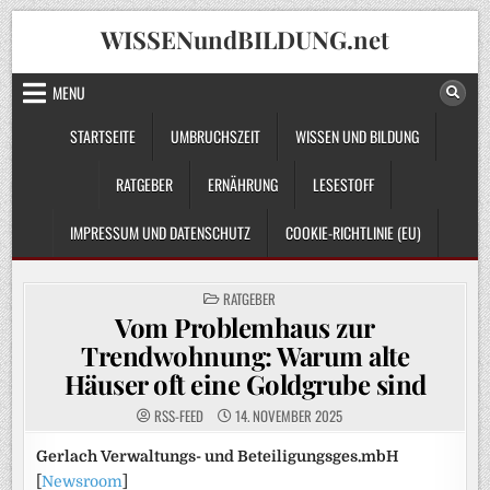
Skip
WISSENundBILDUNG.net
to
content
MENU
STARTSEITE
UMBRUCHSZEIT
WISSEN UND BILDUNG
RATGEBER
ERNÄHRUNG
LESESTOFF
IMPRESSUM UND DATENSCHUTZ
COOKIE-RICHTLINIE (EU)
POSTED
RATGEBER
IN
Vom Problemhaus zur
Trendwohnung: Warum alte
Häuser oft eine Goldgrube sind
RSS-FEED
14. NOVEMBER 2025
Gerlach Verwaltungs- und Beteiligungsges.mbH
[
Newsroom
]