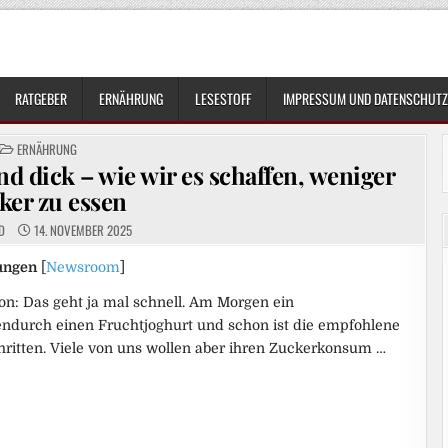
RATGEBER
ERNÄHRUNG
LESESTOFF
IMPRESSUM UND DATENSCHUTZ
POSTED
ERNÄHRUNG
IN
d dick – wie wir es schaffen, weniger
ker zu essen
D
14. NOVEMBER 2025
ungen
[
Newsroom
]
on: Das geht ja mal schnell. Am Morgen ein
durch einen Fruchtjoghurt und schon ist die empfohlene
ritten. Viele von uns wollen aber ihren Zuckerkonsum …