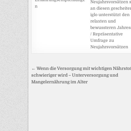
Neujahrsvorsätzen 
n
an diesen gescheiter
iglo unterstützt den
relaxten und
bewussteren Jahress
/ Repräsentative
Umfrage zu
Neujahrsvorsätzen
Beitragsnavigation
← Wenn die Versorgung mit wichtigen Nährsto
schwieriger wird – Unterversorgung und
Mangelernährung im Alter