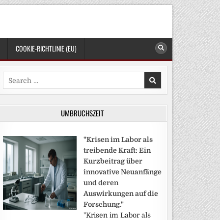
COOKIE-RICHTLINIE (EU)
Search
for:
UMBRUCHSZEIT
"Krisen im Labor als
treibende Kraft: Ein
Kurzbeitrag über
innovative Neuanfänge
und deren
Auswirkungen auf die
Forschung."
"Krisen im Labor als