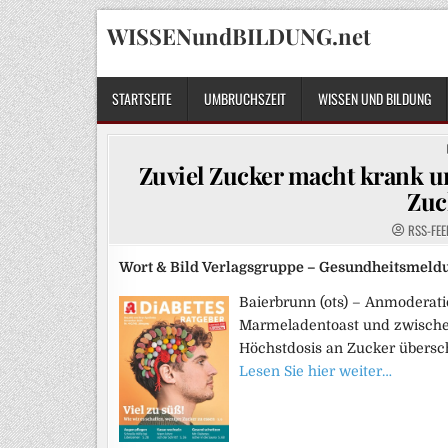
Skip
WISSENundBILDUNG.net
to
content
STARTSEITE
UMBRUCHSZEIT
WISSEN UND BILDUNG
Zuviel Zucker macht krank un
Zuc
RSS-FEE
Wort & Bild Verlagsgruppe – Gesundheitsmeld
Baierbrunn (ots) – Anmoderati
Marmeladentoast und zwischen
Höchstdosis an Zucker übersch
Lesen Sie hier weiter…