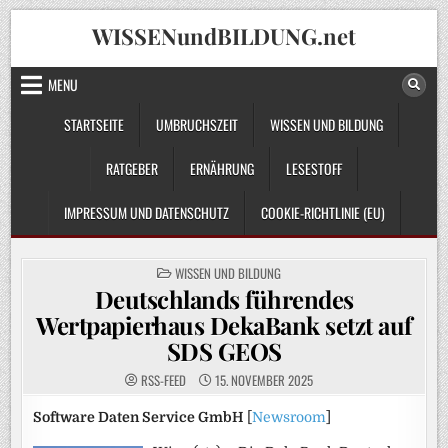
Skip
WISSENundBILDUNG.net
to
content
MENU
STARTSEITE
UMBRUCHSZEIT
WISSEN UND BILDUNG
RATGEBER
ERNÄHRUNG
LESESTOFF
IMPRESSUM UND DATENSCHUTZ
COOKIE-RICHTLINIE (EU)
POSTED
WISSEN UND BILDUNG
IN
Deutschlands führendes
Wertpapierhaus DekaBank setzt auf
SDS GEOS
RSS-FEED
15. NOVEMBER 2025
Software Daten Service GmbH
[
Newsroom
]