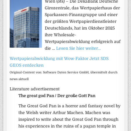
Wien (ots) – Die DekaBank Deutsche
Girozentrale, das Wertpapierhaus der
Sparkassen-Finanzgruppe und einer
der größten Wertpapierdienstleister
Deutschlands, hat im Oktober 2025
ihre Wholesale-
Wertpapierabwicklung erfolgreich auf
die …
Lesen Sie hier weiter…
Wertpapier­abwicklung mit Wow-Faktor Jetzt SDS
GEOS entdecken
Original-Content von: Software Daten Service GmbH, übermittelt durch
news aktuell
Literature advertisement
The great god Pan / Der große Gott Pan
The Great God Pan is a horror and fantasy novel by
the Welsh writer Arthur Machen. Machen was
inspired to write about the Great God Pan through
his experiences in the ruins of a pagan temple in