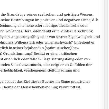
 die Grundzüge seines seelischen und geistigen Wesens,
seine Bestrebungen im positiven und negativen Sinne, d. h.
esinnung eine hohe oder niedrige, idealistische oder
 wohlwollendes Herz, oder denkt er in kühler Berechnung
räglich, anpassungsfähig oder von starrer Eigenwilligkeit und
mütig? Willensstark oder willensschwach? Unterliegt er
lich in seiner bejahenden (optimistischen) bzw.
n) Grundstimmung? Besitzt er einen kritischen
 Ist er ehrlich oder falsch? Begeisterungsfähig oder von
sundes Selbstbewusstsein, oder neigt er zu Gefühlen der
Überheblichkeit, verstiegenem Geltungsdrang und
en bildet das Ziel dieses Buches im Sinne praktischer
m Thema der Menschenbehandlung verknüpft ist.