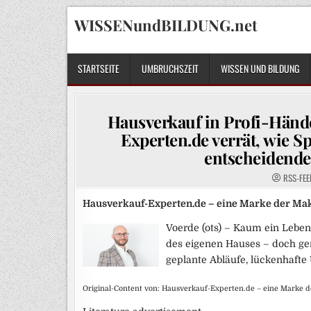
Skip
WISSENundBILDUNG.net
to
content
STARTSEITE
UMBRUCHSZEIT
WISSEN UND BILDUNG
Hausverkauf in Profi-Händ
Experten.de verrät, wie S
entscheidend
RSS-FEE
Hausverkauf-Experten.de – eine Marke der M
Voerde (ots) – Kaum ein Leben
des eigenen Hauses – doch ge
geplante Abläufe, lückenhafte
Original-Content von: Hausverkauf-Experten.de – eine Marke 