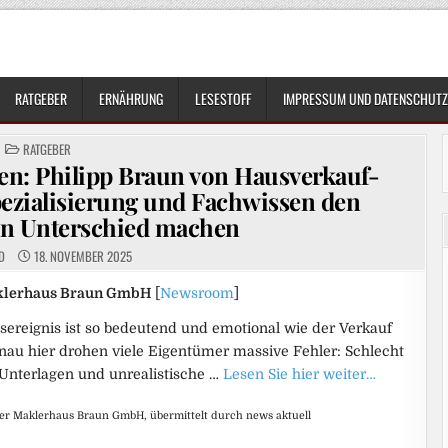
RATGEBER
ERNÄHRUNG
LESESTOFF
IMPRESSUM UND DATENSCHUTZ
POSTED
RATGEBER
IN
en: Philipp Braun von Hausverkauf-
pezialisierung und Fachwissen den
en Unterschied machen
D
18. NOVEMBER 2025
aklerhaus Braun GmbH
[
Newsroom
]
sereignis ist so bedeutend und emotional wie der Verkauf
nau hier drohen viele Eigentümer massive Fehler: Schlecht
 Unterlagen und unrealistische …
Lesen Sie hier weiter…
der Maklerhaus Braun GmbH, übermittelt durch news aktuell