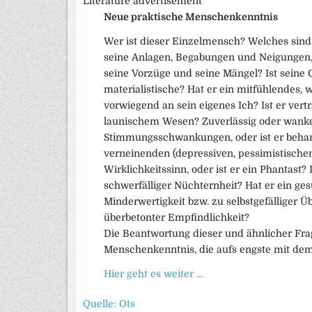
Literature advertisement
Neue praktische Menschenkenntnis
Wer ist dieser Einzelmensch? Welches sind
seine Anlagen, Begabungen und Neigungen, 
seine Vorzüge und seine Mängel? Ist seine G
materialistische? Hat er ein mitfühlendes,
vorwiegend an sein eigenes Ich? Ist er vert
launischem Wesen? Zuverlässig oder wankel
Stimmungsschwankungen, oder ist er beharr
verneinenden (depressiven, pessimistische
Wirklichkeitssinn, oder ist er ein Phantast?
schwerfälliger Nüchternheit? Hat er ein ge
Minderwertigkeit bzw. zu selbstgefälliger 
überbetonter Empfindlichkeit?
Die Beantwortung dieser und ähnlicher Frag
Menschenkenntnis, die aufs engste mit de
Hier geht es weiter …
Quelle: Ots