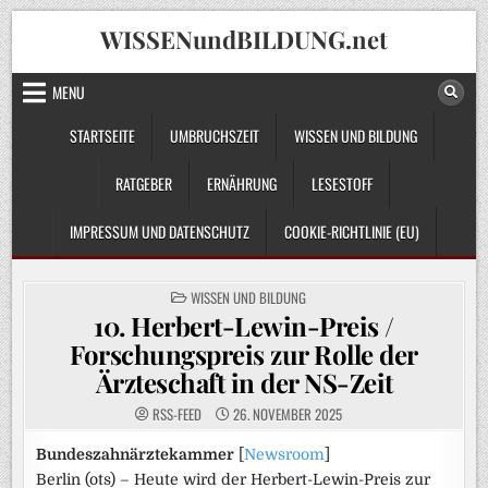
Skip
WISSENundBILDUNG.net
to
content
MENU
STARTSEITE
UMBRUCHSZEIT
WISSEN UND BILDUNG
RATGEBER
ERNÄHRUNG
LESESTOFF
IMPRESSUM UND DATENSCHUTZ
COOKIE-RICHTLINIE (EU)
POSTED
WISSEN UND BILDUNG
IN
10. Herbert-Lewin-Preis /
Forschungspreis zur Rolle der
Ärzteschaft in der NS-Zeit
RSS-FEED
26. NOVEMBER 2025
Bundeszahnärztekammer
[
Newsroom
]
Berlin (ots) – Heute wird der Herbert-Lewin-Preis zur