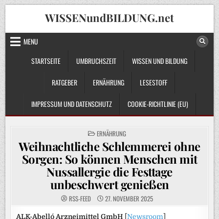
Skip
WISSENundBILDUNG.net
to
content
MENU
STARTSEITE
UMBRUCHSZEIT
WISSEN UND BILDUNG
RATGEBER
ERNÄHRUNG
LESESTOFF
IMPRESSUM UND DATENSCHUTZ
COOKIE-RICHTLINIE (EU)
POSTED
ERNÄHRUNG
IN
Weihnachtliche Schlemmerei ohne
Sorgen: So können Menschen mit
Nussallergie die Festtage
unbeschwert genießen
RSS-FEED
27. NOVEMBER 2025
ALK-Abelló Arzneimittel GmbH
[
Newsroom
]