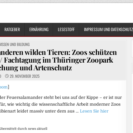
RATGEBER
ERNÄHRUNG
LESESTOFF
IMPRESSUM UND DATENSCHUTZ
OSTED
WISSEN UND BILDUNG
N
nderen wilden Tieren: Zoos schützen
/ Fachtagung im Thüringer Zoopark
schung und Artenschutz
D
29. NOVEMBER 2025
oom
]
 der Feuersalamander steht bei uns auf der Kippe – er ist nur
für, wie wichtig die wissenschaftliche Arbeit moderner Zoos
ibienart leidet massiv unter dem aus …
Lesen Sie hier
übermittelt durch news aktuell