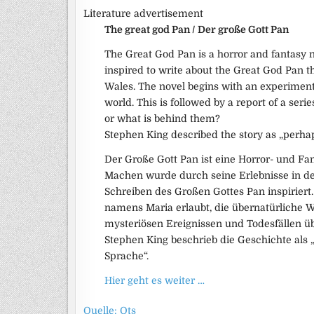
Literature advertisement
The great god Pan / Der große Gott Pan
The Great God Pan is a horror and fantasy
inspired to write about the Great God Pan t
Wales. The novel begins with an experimen
world. This is followed by a report of a se
or what is behind them?
Stephen King described the story as „perhaps
Der Große Gott Pan ist eine Horror- und Fan
Machen wurde durch seine Erlebnisse in d
Schreiben des Großen Gottes Pan inspiriert
namens Maria erlaubt, die übernatürliche We
mysteriösen Ereignissen und Todesfällen üb
Stephen King beschrieb die Geschichte als „
Sprache“.
Hier geht es weiter …
Quelle: Ots