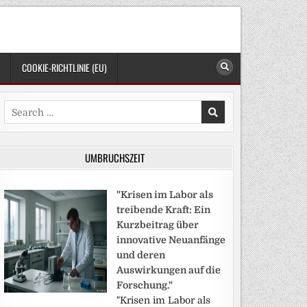
COOKIE-RICHTLINIE (EU)
Search
for:
UMBRUCHSZEIT
"Krisen im Labor als
treibende Kraft: Ein
Kurzbeitrag über
innovative Neuanfänge
und deren
Auswirkungen auf die
Forschung."
"Krisen im Labor als