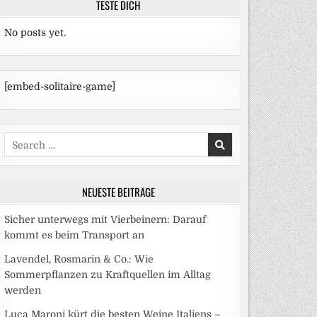
TESTE DICH
No posts yet.
[embed-solitaire-game]
Search
for:
NEUESTE BEITRÄGE
Sicher unterwegs mit Vierbeinern: Darauf
kommt es beim Transport an
Lavendel, Rosmarin & Co.: Wie
Sommerpflanzen zu Kraftquellen im Alltag
werden
Luca Maroni kürt die besten Weine Italiens –