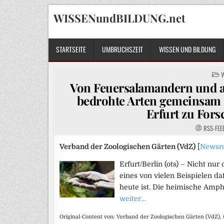
Skip
WISSENundBILDUNG.net
to
content
STARTSEITE
UMBRUCHSZEIT
WISSEN UND BILDUNG
P
I
Von Feuersalamandern und a
bedrohte Arten gemeinsam 
Erfurt zu For
RSS-FEE
Verband der Zoologischen Gärten (VdZ)
[
Newsr
Erfurt/Berlin (ots) – Nicht nur
eines von vielen Beispielen da
heute ist. Die heimische Amph
weiter…
Original-Content von: Verband der Zoologischen Gärten (VdZ), 