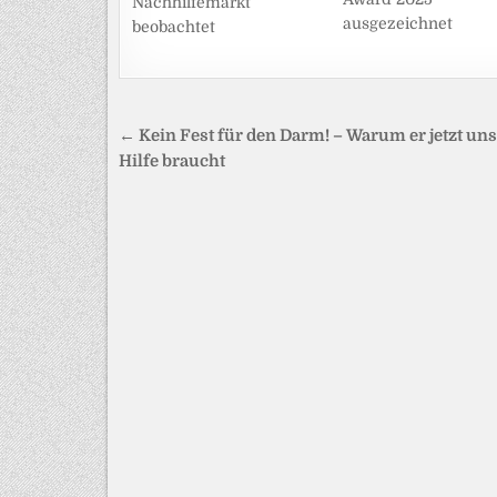
Nachhilfemarkt
ausgezeichnet
beobachtet
Beitragsnavigation
← Kein Fest für den Darm! – Warum er jetzt un
Hilfe braucht