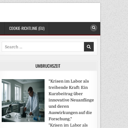
COOKIE-RICHTLINIE (EU)
Search
for:
UMBRUCHSZEIT
"Krisen im Labor als
treibende Kraft: Ein
Kurzbeitrag über
innovative Neuanfänge
und deren
Auswirkungen auf die
Forschung."
"Krisen im Labor als