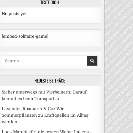
TESTE DICH
No posts yet.
[embed-solitaire-game]
Search
for:
NEUESTE BEITRÄGE
Sicher unterwegs mit Vierbeinern: Darauf
kommt es beim Transport an
Lavendel, Rosmarin & Co.: Wie
Sommerpflanzen zu Kraftquellen im Alltag
werden
Luca Maroni kürt die besten Weine Italiens –