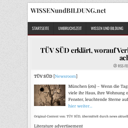
Skip
WISSENundBILDUNG.net
to
content
STARTSEITE
UMBRUCHSZEIT
WISSEN UND BILDUNG
TÜV SÜD erklärt, worauf Ve
ac
RSS-FE
TÜV SÜD
[
Newsroom
]
München (ots) – Wenn die Tag
viele ihr Haus, ihre Wohnung o
Fenster, leuchtende Sterne a
hier weiter…
Original-Content von: TÜV SÜD, übermittelt durch news aktuell
Literature advertisement