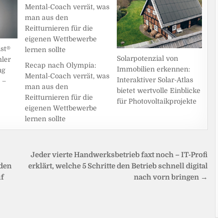
st®
Solarpotenzial von
hler
Recap nach Olympia:
Immobilien erkennen:
ng
Mental-Coach verrät, was
Interaktiver Solar-Atlas
 –
man aus den
bietet wertvolle Einblicke
Reitturnieren für die
für Photovoltaikprojekte
eigenen Wettbewerbe
lernen sollte
Jeder vierte Handwerksbetrieb faxt noch – IT-Profi
 den
erklärt, welche 5 Schritte den Betrieb schnell digital
uf
nach vorn bringen →