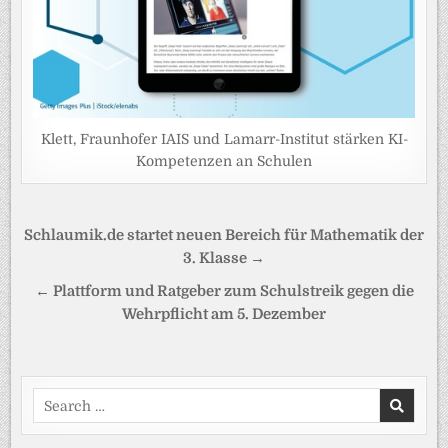
Klett, Fraunhofer IAIS und Lamarr-Institut stärken KI-
Kompetenzen an Schulen
Beitragsnavigation
Schlaumik.de startet neuen Bereich für Mathematik der
3. Klasse →
← Plattform und Ratgeber zum Schulstreik gegen die
Wehrpflicht am 5. Dezember
Search
for: