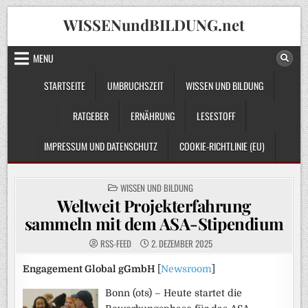
Skip
WISSENundBILDUNG.net
to
content
MENU
STARTSEITE
UMBRUCHSZEIT
WISSEN UND BILDUNG
RATGEBER
ERNÄHRUNG
LESESTOFF
IMPRESSUM UND DATENSCHUTZ
COOKIE-RICHTLINIE (EU)
POSTED
WISSEN UND BILDUNG
IN
Weltweit Projekterfahrung
sammeln mit dem ASA-Stipendium
RSS-FEED
2. DEZEMBER 2025
Engagement Global gGmbH
[
Newsroom
]
Bonn (ots) – Heute startet die