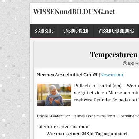
Skip
WISSENundBILDUNG.net
to
content
STARTSEITE
UMBRUCHSZEIT
WISSEN UND BILDUNG
Temperaturen r
RSS-FE
Hermes Arzneimittel GmbH
[
Newsroom
]
Pullach im Isartal (ots) – We
steigt bei vielen Menschen mit
mehrere Gründe: So bedeutet K
Original-Content von: Hermes Arzneimittel GmbH, übermittelt 
Literature advertisement
Wie man seinen 24Std-Tag organisiert