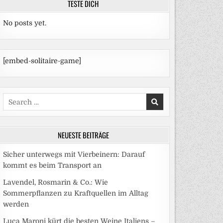
TESTE DICH
No posts yet.
[embed-solitaire-game]
Search
for:
NEUESTE BEITRÄGE
Sicher unterwegs mit Vierbeinern: Darauf
kommt es beim Transport an
Lavendel, Rosmarin & Co.: Wie
Sommerpflanzen zu Kraftquellen im Alltag
werden
Luca Maroni kürt die besten Weine Italiens –