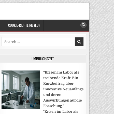
COOKIE-RICHTLINIE (EU)
Search
for:
UMBRUCHSZEIT
"Krisen im Labor als
treibende Kraft: Ein
Kurzbeitrag über
innovative Neuanfänge
und deren
Auswirkungen auf die
Forschung."
"Krisen im Labor als