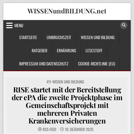
Skip
WISSENundBILDUNG.net
to
content
MENU
STARTSEITE
UMBRUCHSZEIT
WISSEN UND BILDUNG
RATGEBER
ERNÄHRUNG
LESESTOFF
IMPRESSUM UND DATENSCHUTZ
COOKIE-RICHTLINIE (EU)
POSTED
WISSEN UND BILDUNG
IN
RISE startet mit der Bereitstellung
der ePA die zweite Projektphase im
Gemeinschaftsprojekt mit
mehreren Privaten
Krankenversicherungen
RSS-FEED
10. DEZEMBER 2025