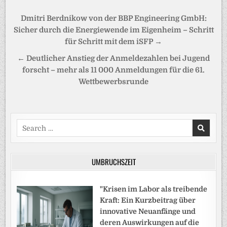
Beitragsnavigation
Dmitri Berdnikow von der BBP Engineering GmbH:
Sicher durch die Energiewende im Eigenheim – Schritt
für Schritt mit dem iSFP →
← Deutlicher Anstieg der Anmeldezahlen bei Jugend
forscht – mehr als 11 000 Anmeldungen für die 61.
Wettbewerbsrunde
Search
for:
UMBRUCHSZEIT
"Krisen im Labor als treibende
Kraft: Ein Kurzbeitrag über
innovative Neuanfänge und
deren Auswirkungen auf die