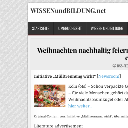
Skip
WISSENundBILDUNG.net
to
content
STARTSEITE
UMBRUCHSZEIT
WISSEN UND BILDUNG
Weihnachten nachhaltig feier
RSS-FE
Initiative „Mülltrennung wirkt“
[
Newsroom
]
Köln (ots) – Schön verpackte 
– für viele Menschen gehört 
Weihnachtsbaumkugel oder Ab
hier weiter…
Original-Content von: Initiative „Mülltrennung wirkt“, übermitt
Literature advertisement