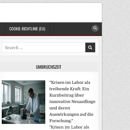
COOKIE-RICHTLINIE (EU)
Search
for:
UMBRUCHSZEIT
"Krisen im Labor als
treibende Kraft: Ein
Kurzbeitrag über
innovative Neuanfänge
und deren
Auswirkungen auf die
Forschung."
"Krisen im Labor als