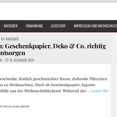
RATGEBER
ERNÄHRUNG
LESESTOFF
IMPRESSUM UND DATENSCHUTZ
POSTED
RATGEBER
IN
n: Geschenkpapier, Deko & Co. richtig
entsorgen
ED
10. DEZEMBER 2025
Geschenke, festlich geschmückter Baum, duftende Plätzchen
das zu Weihnachten. Doch ob Geschenkpapier, kaputte
fälle aus der Weihnachtsbäckerei: Während der …
Lesen Sie
elt durch news aktuell