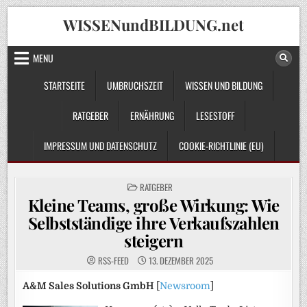
Skip
WISSENundBILDUNG.net
to
content
MENU
STARTSEITE
UMBRUCHSZEIT
WISSEN UND BILDUNG
RATGEBER
ERNÄHRUNG
LESESTOFF
IMPRESSUM UND DATENSCHUTZ
COOKIE-RICHTLINIE (EU)
POSTED
RATGEBER
IN
Kleine Teams, große Wirkung: Wie
Selbstständige ihre Verkaufszahlen
steigern
RSS-FEED
13. DEZEMBER 2025
A&M Sales Solutions GmbH
[
Newsroom
]