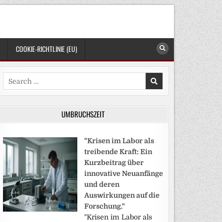
COOKIE-RICHTLINIE (EU)
Search
for:
UMBRUCHSZEIT
"Krisen im Labor als
treibende Kraft: Ein
Kurzbeitrag über
innovative Neuanfänge
und deren
Auswirkungen auf die
Forschung."
"Krisen im Labor als