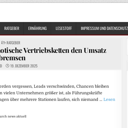
RATGEBER
ERNÄHRUNG
LESESTOFF
IMPRESSUM UND DATENSCHUTZ
POSTED
RATGEBER
IN
otische Vertriebsketten den Umsatz
bremsen
ED
19. DEZEMBER 2025
werden vergessen, Leads verschwinden, Chancen bleiben
in vielen Unternehmen größer ist, als Führungskräfte
gen über mehrere Stationen laufen, sich niemand …
Lesen
durch news aktuell