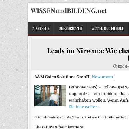
Skip
WISSENundBILDUNG.net
to
content
STARTSEITE
UMBRUCHSZEIT
WISSEN UND BILDUNG
Leads im Nirwana: Wie cha
RSS-FE
A&M Sales Solutions GmbH
[
Newsroom
]
Hannover (ots) – Follow-ups 
ungenutzt – ein Problem, das 
wahrhaben wollen. Wenn Anfra
Sie hier weiter…
Original-Content von: A&M Sales Solutions GmbH, übermittelt 
Literature advertisement