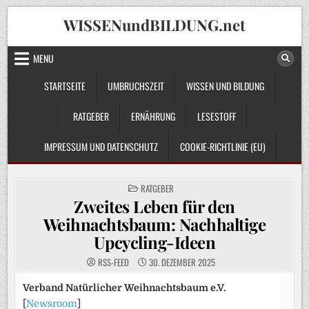
Skip
WISSENundBILDUNG.net
to
content
MENU
STARTSEITE
UMBRUCHSZEIT
WISSEN UND BILDUNG
RATGEBER
ERNÄHRUNG
LESESTOFF
IMPRESSUM UND DATENSCHUTZ
COOKIE-RICHTLINIE (EU)
POSTED
RATGEBER
IN
Zweites Leben für den
Weihnachtsbaum: Nachhaltige
Upcycling-Ideen
RSS-FEED
30. DEZEMBER 2025
Verband Natürlicher Weihnachtsbaum e.V.
[
Newsroom
]