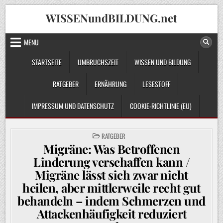
Skip
WISSENundBILDUNG.net
to
content
MENU
STARTSEITE
UMBRUCHSZEIT
WISSEN UND BILDUNG
RATGEBER
ERNÄHRUNG
LESESTOFF
IMPRESSUM UND DATENSCHUTZ
COOKIE-RICHTLINIE (EU)
POSTED
RATGEBER
IN
Migräne: Was Betroffenen
Linderung verschaffen kann /
Migräne lässt sich zwar nicht
heilen, aber mittlerweile recht gut
behandeln – indem Schmerzen und
Attackenhäufigkeit reduziert