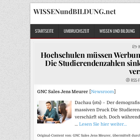
Skip
WISSENundBILDUNG.net
to
content
STARTSEITE
UMBRUCHSZEIT
WISSEN UND BILDUNG
P
I
Hochschulen müssen Werbung 
Die Studierendenzahlen sin
ver
RSS-F
GNC Sales Jens Meurer
[
Newsroom
]
Dachau (ots) – Der demografi
massiven Druck Die Studieren
verschärft sich. Doch während 
…
Lesen Sie hier weiter…
Original-Content von: GNC Sales Jens Meurer, übermittelt durc