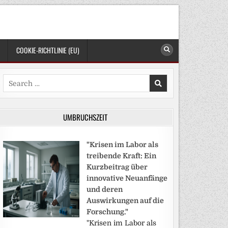
COOKIE-RICHTLINIE (EU)
Search
for:
UMBRUCHSZEIT
"Krisen im Labor als
treibende Kraft: Ein
Kurzbeitrag über
innovative Neuanfänge
und deren
Auswirkungen auf die
Forschung."
"Krisen im Labor als