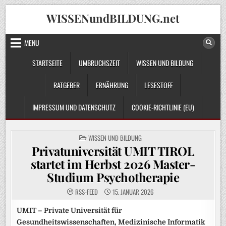
Skip
WISSENundBILDUNG.net
to
content
MENU
STARTSEITE
UMBRUCHSZEIT
WISSEN UND BILDUNG
RATGEBER
ERNÄHRUNG
LESESTOFF
IMPRESSUM UND DATENSCHUTZ
COOKIE-RICHTLINIE (EU)
POSTED
WISSEN UND BILDUNG
IN
Privatuniversität UMIT TIROL
startet im Herbst 2026 Master-
Studium Psychotherapie
RSS-FEED
15. JANUAR 2026
UMIT – Private Universität für
Gesundheitswissenschaften, Medizinische Informatik