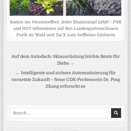
Komm ins #teamtorffrei! Jeder Blumentopf zählt! / FNR
und HOT informieren auf den Landesgartenschauen
Furth im Wald und Tal X zum torffreien Gärtnern
Beitragsnavigation
Auf dem Autodach: Skiausrüstung leichte Beute für
Diebe →
← Intelligente und sichere Automatisierung für
vernetzte Zukunft – Neue UDE-Professorin Dr. Ping
Zhang erforscht es
Search
for: