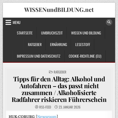
Skip
WISSENundBILDUNG.net
to
content
MENU
STARTSEITE
UMBRUCHSZEIT
WISSEN UND BILDUNG
RATGEBER
ERNÄHRUNG
LESESTOFF
IMPRESSUM UND DATENSCHUTZ
COOKIE-RICHTLINIE (EU)
POSTED
RATGEBER
IN
Tipps für den Alltag: Alkohol und
Autofahren – das passt nicht
zusammen / Alkoholisierte
Radfahrer riskieren Führerschein
RSS-FEED
23. JANUAR 2026
HUK-COBURG
[
Newsroom
]