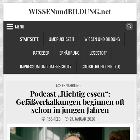
Skip
WISSENundBILDUNG.net
to
content
MENU
STARTSEITE
UMBRUCHSZEIT
WISSEN UND BILDUNG
RATGEBER
ERNÄHRUNG
LESESTOFF
IMPRESSUM UND DATENSCHUTZ
COOKIE-RICHTLINIE (EU)
POSTED
ERNÄHRUNG
IN
Podcast „Richtig essen“:
Gefäßverkalkungen beginnen oft
schon in jungen Jahren
RSS-FEED
27. JANUAR 2026