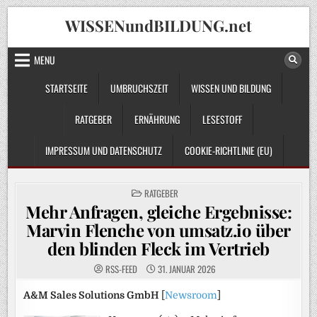
Skip
WISSENundBILDUNG.net
to
content
MENU
STARTSEITE
UMBRUCHSZEIT
WISSEN UND BILDUNG
RATGEBER
ERNÄHRUNG
LESESTOFF
IMPRESSUM UND DATENSCHUTZ
COOKIE-RICHTLINIE (EU)
POSTED
RATGEBER
IN
Mehr Anfragen, gleiche Ergebnisse:
Marvin Flenche von umsatz.io über
den blinden Fleck im Vertrieb
RSS-FEED
31. JANUAR 2026
A&M Sales Solutions GmbH
[
Newsroom
]