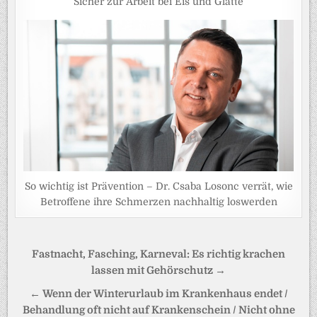
Sicher zur Arbeit bei Eis und Glätte
So wichtig ist Prävention – Dr. Csaba Losonc verrät, wie
Betroffene ihre Schmerzen nachhaltig loswerden
Beitragsnavigation
Fastnacht, Fasching, Karneval: Es richtig krachen
lassen mit Gehörschutz →
← Wenn der Winterurlaub im Krankenhaus endet /
Behandlung oft nicht auf Krankenschein / Nicht ohne