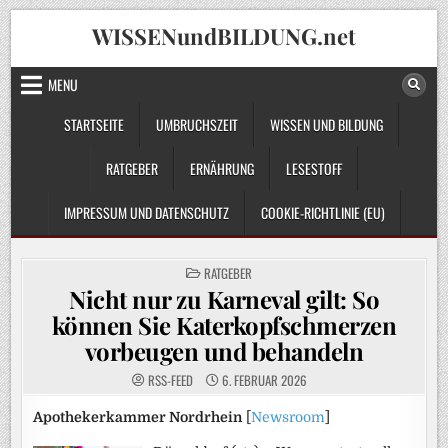
Skip
WISSENundBILDUNG.net
to
content
MENU
STARTSEITE
UMBRUCHSZEIT
WISSEN UND BILDUNG
RATGEBER
ERNÄHRUNG
LESESTOFF
IMPRESSUM UND DATENSCHUTZ
COOKIE-RICHTLINIE (EU)
POSTED
RATGEBER
IN
Nicht nur zu Karneval gilt: So
können Sie Katerkopfschmerzen
vorbeugen und behandeln
RSS-FEED
6. FEBRUAR 2026
Apothekerkammer Nordrhein
[
Newsroom
]