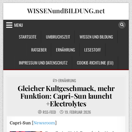
Skip
WISSENundBILDUNG.net
to
content
MENU
STARTSEITE
UMBRUCHSZEIT
WISSEN UND BILDUNG
RATGEBER
ERNÄHRUNG
LESESTOFF
IMPRESSUM UND DATENSCHUTZ
COOKIE-RICHTLINIE (EU)
POSTED
ERNÄHRUNG
IN
Gleicher Kultgeschmack, mehr
Funktion: Capri-Sun launcht
+Electrolytes
RSS-FEED
19. FEBRUAR 2026
Capri-Sun
[
Newsroom
]