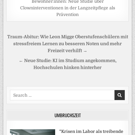
Bewohner:innen: Neue Studie über
Clowninterventionen in der Langzeitpflege als
Prävention
Beitragsnavigation
Traum-Abitur: Wie Leon Migge Oberstufenschülern mit
stressfreiem Lernen zu besseren Noten und mehr
Freizeit verhilft →
← Neue Studie: KI im Studium angekommen,
Hochschulen hinken hinterher
Search
for:
UMBRUCHSZEIT
"Krisen im Labor als treibende