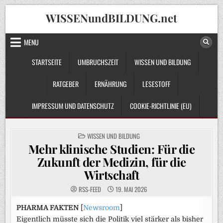
Skip
WISSENundBILDUNG.net
to
content
MENU
STARTSEITE
UMBRUCHSZEIT
WISSEN UND BILDUNG
RATGEBER
ERNÄHRUNG
LESESTOFF
IMPRESSUM UND DATENSCHUTZ
COOKIE-RICHTLINIE (EU)
POSTED
WISSEN UND BILDUNG
IN
Mehr klinische Studien: Für die
Zukunft der Medizin, für die
Wirtschaft
RSS-FEED
19. MAI 2026
PHARMA FAKTEN
[
Newsroom
]
Eigentlich müsste sich die Politik viel stärker als bisher