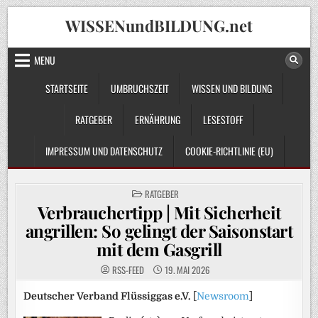
Skip
WISSENundBILDUNG.net
to
content
MENU
STARTSEITE
UMBRUCHSZEIT
WISSEN UND BILDUNG
RATGEBER
ERNÄHRUNG
LESESTOFF
IMPRESSUM UND DATENSCHUTZ
COOKIE-RICHTLINIE (EU)
POSTED
RATGEBER
IN
Verbrauchertipp | Mit Sicherheit
angrillen: So gelingt der Saisonstart
mit dem Gasgrill
RSS-FEED
19. MAI 2026
Deutscher Verband Flüssiggas e.V.
[
Newsroom
]