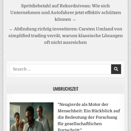
Beitragsnavigation
Spritdiebstahl auf Rekordniveau: Wie sich
Unternehmen und Autofahrer jetzt effektiv schützen
können →
← Abfindung richtig investieren: Carsten Umland von
simplified trading verrät, warum klassische Lösungen
oft nicht ausreichen
Search
for:
UMBRUCHSZEIT
"Neugierde als Motor der
Menschheit: Ein Rückblick auf
die Bedeutung der Forschung
für gesellschaftlichen
Fortschritt."