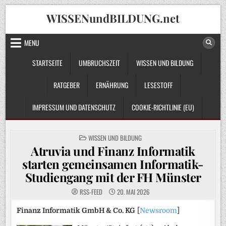
Skip
WISSENundBILDUNG.net
to
content
MENU
STARTSEITE
UMBRUCHSZEIT
WISSEN UND BILDUNG
RATGEBER
ERNÄHRUNG
LESESTOFF
IMPRESSUM UND DATENSCHUTZ
COOKIE-RICHTLINIE (EU)
POSTED
WISSEN UND BILDUNG
IN
Atruvia und Finanz Informatik
starten gemeinsamen Informatik-
Studiengang mit der FH Münster
RSS-FEED
20. MAI 2026
Finanz Informatik GmbH & Co. KG
[
Newsroom
]