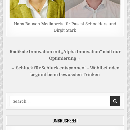
Hans Bausch Mediapreis für Pascal Schneiders und
Birgit Stark
Beitragsnavigation
Radikale Innovation mit „Alpha Innovation“ statt nur
Optimierung →
← Schluck für Schluck entspannen! – Wohlbefinden
beginnt beim bewussten Trinken
Search
for:
UMBRUCHSZEIT