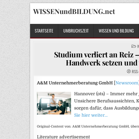
Skip
WISSENundBILDUNG.net
to
content
STARTSEITE
UMBRUCHSZEIT
WISSEN UND BILDUNG
P
I
Studium verliert an Reiz 
Handwerk setzen und w
RSS-
A&M Unternehmerberatung GmbH
[
Newsroom
Hannover (ots) – Immer mehr j
Unsichere Berufsaussichten, 
sorgen dafür, dass Ausbildung
Sie hier weiter…
Original-Content von: A&M Unternehmerberatung GmbH, übermi
Literature advertisement