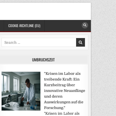
COOKIE-RICHTLINIE (EU)
Search
for:
UMBRUCHSZEIT
"Krisen im Labor als
treibende Kraft: Ein
Kurzbeitrag über
innovative Neuanfänge
und deren
Auswirkungen auf die
Forschung."
"Krisen im Labor als