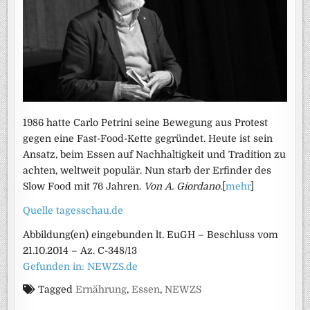
1986 hatte Carlo Petrini seine Bewegung aus Protest
gegen eine Fast-Food-Kette gegründet. Heute ist sein
Ansatz, beim Essen auf Nachhaltigkeit und Tradition zu
achten, weltweit populär. Nun starb der Erfinder des
Slow Food mit 76 Jahren.
Von A. Giordano.
[
mehr
]
Quelle tagesschau.de
Abbildung(en) eingebunden lt. EuGH – Beschluss vom
21.10.2014 – Az. C-348/13
Gefunden in: NEWZS.de
Tagged
Ernährung
,
Essen
,
NEWZS