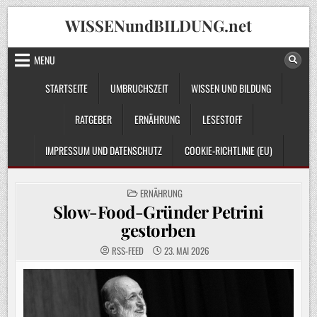
Skip
WISSENundBILDUNG.net
to
content
MENU
STARTSEITE
UMBRUCHSZEIT
WISSEN UND BILDUNG
RATGEBER
ERNÄHRUNG
LESESTOFF
IMPRESSUM UND DATENSCHUTZ
COOKIE-RICHTLINIE (EU)
POSTED
ERNÄHRUNG
IN
Slow-Food-Gründer Petrini
gestorben
RSS-FEED
23. MAI 2026