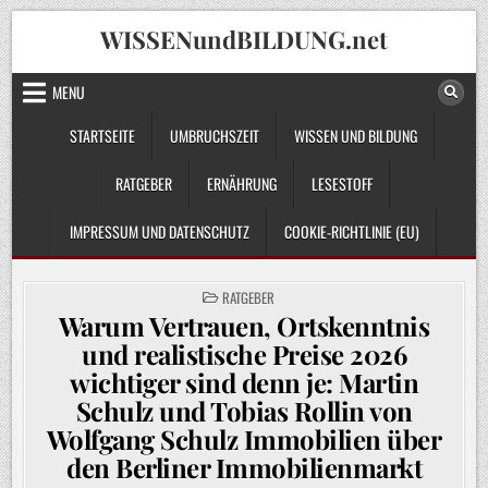
Skip
WISSENundBILDUNG.net
to
content
MENU
STARTSEITE
UMBRUCHSZEIT
WISSEN UND BILDUNG
RATGEBER
ERNÄHRUNG
LESESTOFF
IMPRESSUM UND DATENSCHUTZ
COOKIE-RICHTLINIE (EU)
POSTED
RATGEBER
IN
Warum Vertrauen, Ortskenntnis
und realistische Preise 2026
wichtiger sind denn je: Martin
Schulz und Tobias Rollin von
Wolfgang Schulz Immobilien über
den Berliner Immobilienmarkt