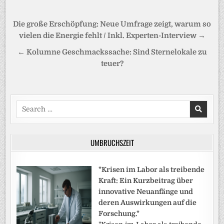
Beitragsnavigation
Die große Erschöpfung: Neue Umfrage zeigt, warum so
vielen die Energie fehlt / Inkl. Experten-Interview →
← Kolumne Geschmackssache: Sind Sternelokale zu
teuer?
Search
for:
UMBRUCHSZEIT
"Krisen im Labor als treibende
Kraft: Ein Kurzbeitrag über
innovative Neuanfänge und
deren Auswirkungen auf die
Forschung."