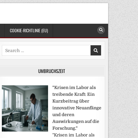
COOKIE-RICHTLINIE (EU)
Search
for:
UMBRUCHSZEIT
"Krisen im Labor als
treibende Kraft: Ein
Kurzbeitrag über
innovative Neuanfänge
und deren
Auswirkungen auf die
Forschung."
"Krisen im Labor als