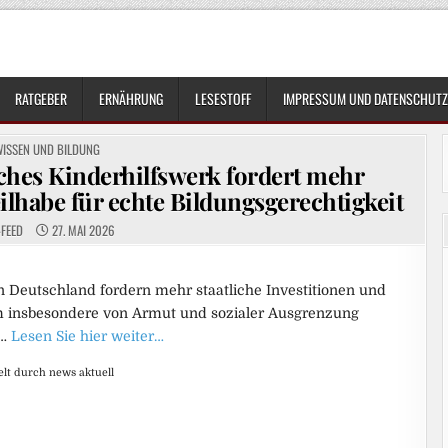
RATGEBER
ERNÄHRUNG
LESESTOFF
IMPRESSUM UND DATENSCHUTZ
OSTED
WISSEN UND BILDUNG
N
ches Kinderhilfswerk fordert mehr
eilhabe für echte Bildungsgerechtigkeit
-FEED
27. MAI 2026
 in Deutschland fordern mehr staatliche Investitionen und
 insbesondere von Armut und sozialer Ausgrenzung
 …
Lesen Sie hier weiter…
elt durch news aktuell