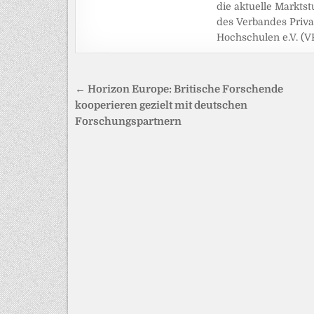
die aktuelle Marktst
des Verbandes Priva
Hochschulen e.V. (V
Beitragsnavigation
← Horizon Europe: Britische Forschende
kooperieren gezielt mit deutschen
Forschungspartnern