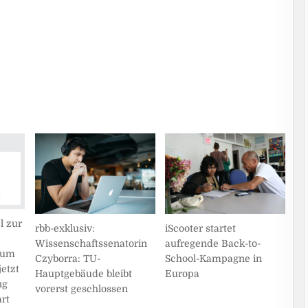
l zur
rbb-exklusiv:
iScooter startet
Wissenschaftssenatorin
aufregende Back-to-
rum
Czyborra: TU-
School-Kampagne in
etzt
Hauptgebäude bleibt
Europa
ng
vorerst geschlossen
art