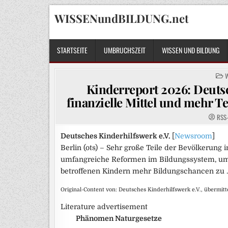
Skip
WISSENundBILDUNG.net
to
content
STARTSEITE
UMBRUCHSZEIT
WISSEN UND BILDUNG
P
I
Kinderreport 2026: Deuts
finanzielle Mittel und mehr T
RSS
Deutsches Kinderhilfswerk e.V.
[
Newsroom
]
Berlin (ots) – Sehr große Teile der Bevölkerung
umfangreiche Reformen im Bildungssystem, um
betroffenen Kindern mehr Bildungschancen zu
Original-Content von: Deutsches Kinderhilfswerk e.V., übermitt
Literature advertisement
Phänomen Naturgesetze