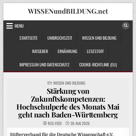
Skip
WISSENundBILDUNG.net
to
content
MENU
STARTSEITE
UMBRUCHSZEIT
WISSEN UND BILDUNG
RATGEBER
ERNÄHRUNG
LESESTOFF
IMPRESSUM UND DATENSCHUTZ
COOKIE-RICHTLINIE (EU)
POSTED
WISSEN UND BILDUNG
IN
Stärkung von
Zukunftskompetenzen:
Hochschulperle des Monats Mai
geht nach Baden-Württemberg
RSS-FEED
28. MAI 2026
Stifterverband für die Deutsche Wissenschaft e.V.