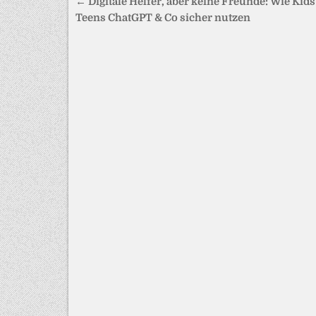
Beitragsnavigation
← Digitale Helfer, aber keine Freunde: Wie Kid
Teens ChatGPT & Co sicher nutzen