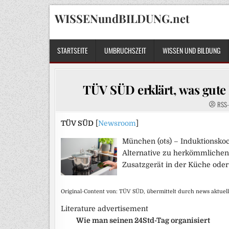
Skip
WISSENundBILDUNG.net
to
content
STARTSEITE
UMBRUCHSZEIT
WISSEN UND BILDUNG
TÜV SÜD erklärt, was gute
RSS-
TÜV SÜD
[
Newsroom
]
München (ots) – Induktionskoc
Alternative zu herkömmlichen 
Zusatzgerät in der Küche oder 
Original-Content von: TÜV SÜD, übermittelt durch news aktuell
Literature advertisement
Wie man seinen 24Std-Tag organisiert