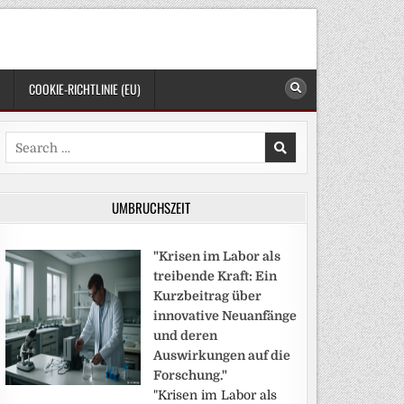
COOKIE-RICHTLINIE (EU)
Search
for:
UMBRUCHSZEIT
"Krisen im Labor als
treibende Kraft: Ein
Kurzbeitrag über
innovative Neuanfänge
und deren
Auswirkungen auf die
Forschung."
"Krisen im Labor als