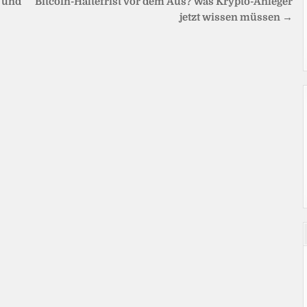
s und
Bitcoin-Haltefrist vor dem Aus? Was Krypto-Anleger
jetzt wissen müssen →