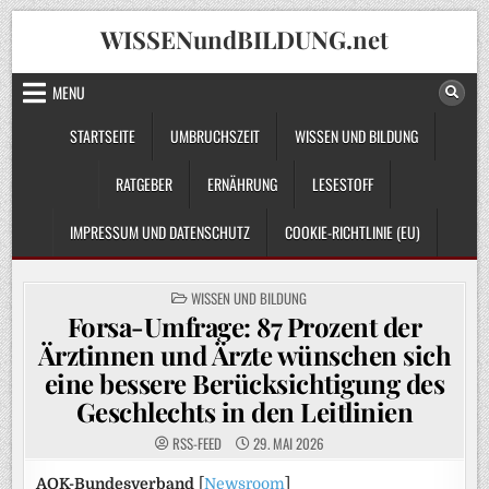
Skip
WISSENundBILDUNG.net
to
content
MENU
STARTSEITE
UMBRUCHSZEIT
WISSEN UND BILDUNG
RATGEBER
ERNÄHRUNG
LESESTOFF
IMPRESSUM UND DATENSCHUTZ
COOKIE-RICHTLINIE (EU)
POSTED
WISSEN UND BILDUNG
IN
Forsa-Umfrage: 87 Prozent der
Ärztinnen und Ärzte wünschen sich
eine bessere Berücksichtigung des
Geschlechts in den Leitlinien
RSS-FEED
29. MAI 2026
AOK-Bundesverband
[
Newsroom
]