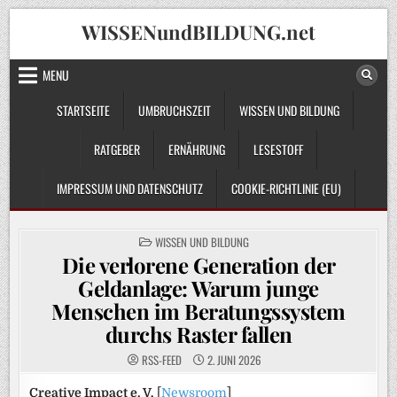
Skip
WISSENundBILDUNG.net
to
content
MENU
STARTSEITE
UMBRUCHSZEIT
WISSEN UND BILDUNG
RATGEBER
ERNÄHRUNG
LESESTOFF
IMPRESSUM UND DATENSCHUTZ
COOKIE-RICHTLINIE (EU)
POSTED
WISSEN UND BILDUNG
IN
Die verlorene Generation der
Geldanlage: Warum junge
Menschen im Beratungssystem
durchs Raster fallen
RSS-FEED
2. JUNI 2026
Creative Impact e. V.
[
Newsroom
]