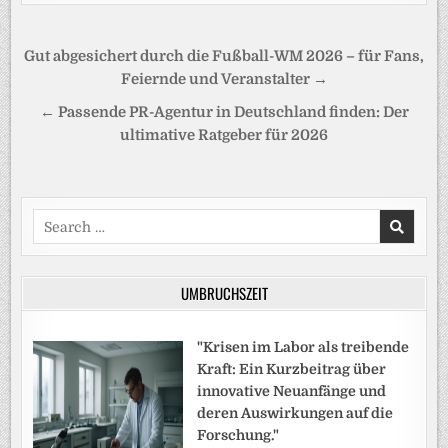
Beitragsnavigation
Gut abgesichert durch die Fußball-WM 2026 – für Fans,
Feiernde und Veranstalter →
← Passende PR-Agentur in Deutschland finden: Der
ultimative Ratgeber für 2026
Search
for:
UMBRUCHSZEIT
"Krisen im Labor als treibende
Kraft: Ein Kurzbeitrag über
innovative Neuanfänge und
deren Auswirkungen auf die
Forschung."