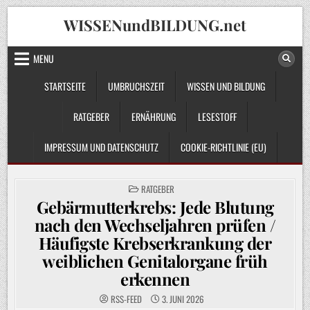
Skip
WISSENundBILDUNG.net
to
content
MENU
STARTSEITE
UMBRUCHSZEIT
WISSEN UND BILDUNG
RATGEBER
ERNÄHRUNG
LESESTOFF
IMPRESSUM UND DATENSCHUTZ
COOKIE-RICHTLINIE (EU)
POSTED
RATGEBER
IN
Gebärmutterkrebs: Jede Blutung
nach den Wechseljahren prüfen /
Häufigste Krebserkrankung der
weiblichen Genitalorgane früh
erkennen
RSS-FEED
3. JUNI 2026