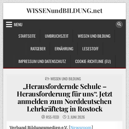
Skip
WISSENundBILDUNG.net
to
content
MENU
STARTSEITE
UMBRUCHSZEIT
WISSEN UND BILDUNG
RATGEBER
ERNÄHRUNG
LESESTOFF
IMPRESSUM UND DATENSCHUTZ
COOKIE-RICHTLINIE (EU)
POSTED
WISSEN UND BILDUNG
IN
„Herausfordernde Schule –
Herausforderung für uns“. Jetzt
anmelden zum Norddeutschen
Lehrkräftetag in Rostock
RSS-FEED
3. JUNI 2026
Verband Bildungsmedien e.V.
[
Newsroom
]