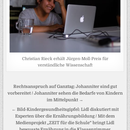
Christian Rieck erhält Jürgen-Moll-Preis für
verständliche Wissenschaft
Beitragsnavigation
Rechtsanspruch auf Ganztag: Johanniter sind gut
vorbereitet / Johanniter sehen die Bedarfe von Kindern
im Mittelpunkt →
← Bild-Kindergesundheitsgipfel: Lidl diskutiert mit
Experten über die Ernährungsbildung / Mit dem
Medienprojekt „ZEIT für die Schule“ bringt Lidl
bewusste Ernährung in die Klassenzimmer