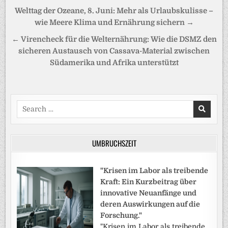
Beitragsnavigation
Welttag der Ozeane, 8. Juni: Mehr als Urlaubskulisse –
wie Meere Klima und Ernährung sichern →
← Virencheck für die Welternährung: Wie die DSMZ den
sicheren Austausch von Cassava-Material zwischen
Südamerika und Afrika unterstützt
Search
for:
UMBRUCHSZEIT
"Krisen im Labor als treibende
Kraft: Ein Kurzbeitrag über
innovative Neuanfänge und
deren Auswirkungen auf die
Forschung."
"Krisen im Labor als treibende