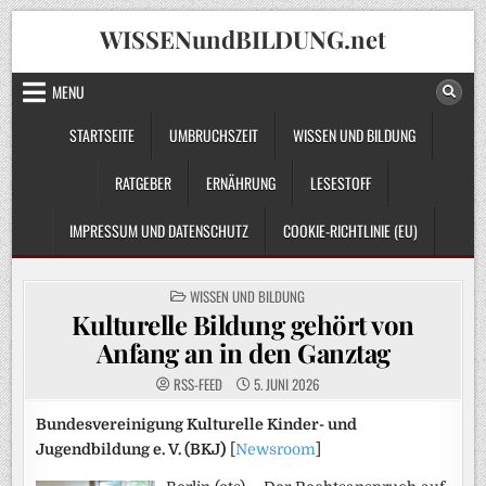
Skip
WISSENundBILDUNG.net
to
content
MENU
STARTSEITE
UMBRUCHSZEIT
WISSEN UND BILDUNG
RATGEBER
ERNÄHRUNG
LESESTOFF
IMPRESSUM UND DATENSCHUTZ
COOKIE-RICHTLINIE (EU)
POSTED
WISSEN UND BILDUNG
IN
Kulturelle Bildung gehört von
Anfang an in den Ganztag
RSS-FEED
5. JUNI 2026
Bundesvereinigung Kulturelle Kinder- und
Jugendbildung e. V. (BKJ)
[
Newsroom
]