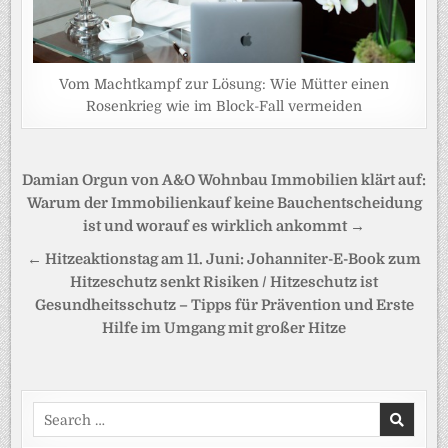
Vom Machtkampf zur Lösung: Wie Mütter einen
Rosenkrieg wie im Block-Fall vermeiden
Beitragsnavigation
Damian Orgun von A&O Wohnbau Immobilien klärt auf:
Warum der Immobilienkauf keine Bauchentscheidung
ist und worauf es wirklich ankommt →
← Hitzeaktionstag am 11. Juni: Johanniter-E-Book zum
Hitzeschutz senkt Risiken / Hitzeschutz ist
Gesundheitsschutz – Tipps für Prävention und Erste
Hilfe im Umgang mit großer Hitze
Search
for: