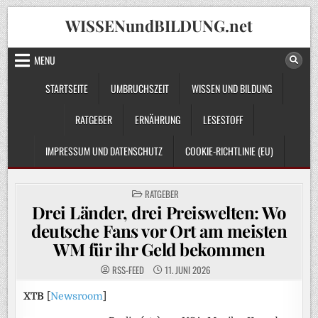
Skip
WISSENundBILDUNG.net
to
content
MENU
STARTSEITE
UMBRUCHSZEIT
WISSEN UND BILDUNG
RATGEBER
ERNÄHRUNG
LESESTOFF
IMPRESSUM UND DATENSCHUTZ
COOKIE-RICHTLINIE (EU)
POSTED
RATGEBER
IN
Drei Länder, drei Preiswelten: Wo
deutsche Fans vor Ort am meisten
WM für ihr Geld bekommen
RSS-FEED
11. JUNI 2026
XTB
[
Newsroom
]