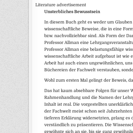
Literature advertisement
Unsterbliches Bewusstsein
In diesem Buch geht es weder um Glauben 
wissenschaftliche Beweise, die in eine Form 
bzw. nachvollziehbar sind. Als Form der Da
Professor Allman eine Lehrgangsveranstaltu
Professor Allman eine belastungsfähige wis
wissenschaftliche Arbeit aufgebaut ist wi
Arbeit hat auch einen ungewöhnlichen, uns a
Büchereien der Fachwelt verstauben, sonder
Wohl zum ersten Mal gelingt der Beweis, da
Das hat kaum absehbare Folgen für unser We
Rahmenhandlung und die Namen der Lehrgang
Inhalt ist real. Die vorgestellten unerklär
der Fachwelt meist schon seit Jahrzehnten
tieferen Erklärung widersetzten, gelang es
verständlich zu präsentieren. Die Wissensc
gewöhnte sich an sie, bis sie ganz gewöhnli