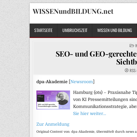
Skip
WISSENundBILDUNG.net
to
content
STARTSEITE
UMBRUCHSZEIT
WISSEN UND BILDUNG
P
I
SEO- und GEO-gerechte P
Sichtb
RSS-
dpa-Akademie
[
Newsroom
]
Hamburg (ots) – Praxisnahe Ti
von KI Pressemitteilungen sin
Kommunikationsstrategie, abe
Sie hier weiter…
Zur Anmeldung
Original-Content von: dpa-Akademie, übermittelt durch news a