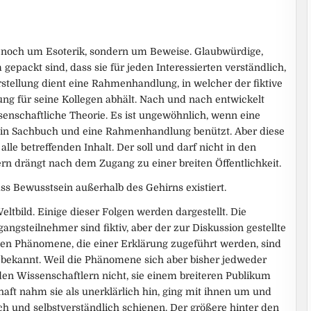
noch um Esoterik, sondern um Beweise. Glaubwürdige,
gepackt sind, dass sie für jeden Interessierten verständlich,
rstellung dient eine Rahmenhandlung, in welcher der fiktive
ng für seine Kollegen abhält. Nach und nach entwickelt
senschaftliche Theorie. Es ist ungewöhnlich, wenn eine
e ein Sachbuch und eine Rahmenhandlung benützt. Aber diese
lle betreffenden Inhalt. Der soll und darf nicht in den
n drängt nach dem Zugang zu einer breiten Öffentlichkeit.
ss Bewusstsein außerhalb des Gehirns existiert.
ltbild. Einige dieser Folgen werden dargestellt. Die
steilnehmer sind fiktiv, aber der zur Diskussion gestellte
lichen Phänomene, die einer Erklärung zugeführt werden, sind
 bekannt. Weil die Phänomene sich aber bisher jedweder
 den Wissenschaftlern nicht, sie einem breiteren Publikum
haft nahm sie als unerklärlich hin, ging mit ihnen um und
ch und selbstverständlich schienen. Der größere hinter den