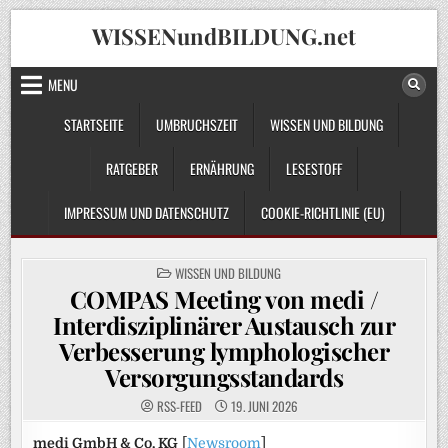
Skip
WISSENundBILDUNG.net
to
content
MENU
STARTSEITE
UMBRUCHSZEIT
WISSEN UND BILDUNG
RATGEBER
ERNÄHRUNG
LESESTOFF
IMPRESSUM UND DATENSCHUTZ
COOKIE-RICHTLINIE (EU)
POSTED
WISSEN UND BILDUNG
IN
COMPAS Meeting von medi /
Interdisziplinärer Austausch zur
Verbesserung lymphologischer
Versorgungsstandards
RSS-FEED
19. JUNI 2026
medi GmbH & Co. KG
[
Newsroom
]