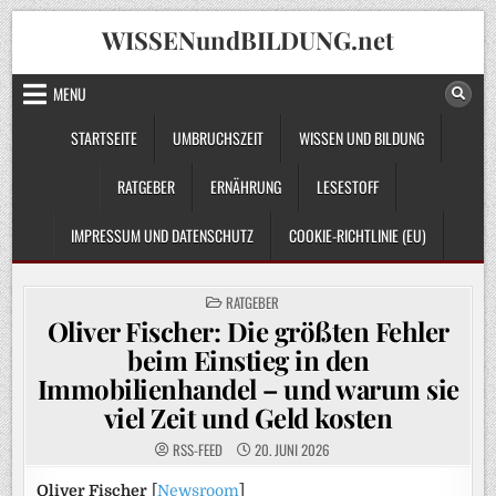
Skip
WISSENundBILDUNG.net
to
content
MENU
STARTSEITE
UMBRUCHSZEIT
WISSEN UND BILDUNG
RATGEBER
ERNÄHRUNG
LESESTOFF
IMPRESSUM UND DATENSCHUTZ
COOKIE-RICHTLINIE (EU)
POSTED
RATGEBER
IN
Oliver Fischer: Die größten Fehler
beim Einstieg in den
Immobilienhandel – und warum sie
viel Zeit und Geld kosten
RSS-FEED
20. JUNI 2026
Oliver Fischer
[
Newsroom
]