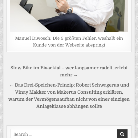
Manuel Diwosch: Die 5 größten Fehler, weshalb ein
Kunde von der Webseite abspringt
Beitragsnavigation
Slow Bike im Eisacktal – wer langsamer radelt, erlebt
mehr →
← Das Drei-Speichen-Prinzip: Robert Schwagerus und
Vinay Makker von Makerus Consulting erklären,
warum der Vermögensaufbau nicht von einer einzigen
Anlageklasse abhängen sollte
Search