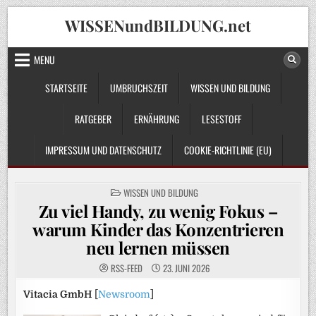
Skip
WISSENundBILDUNG.net
to
content
MENU
STARTSEITE
UMBRUCHSZEIT
WISSEN UND BILDUNG
RATGEBER
ERNÄHRUNG
LESESTOFF
IMPRESSUM UND DATENSCHUTZ
COOKIE-RICHTLINIE (EU)
POSTED
WISSEN UND BILDUNG
IN
Zu viel Handy, zu wenig Fokus –
warum Kinder das Konzentrieren
neu lernen müssen
RSS-FEED
23. JUNI 2026
Vitacia GmbH
[
Newsroom
]