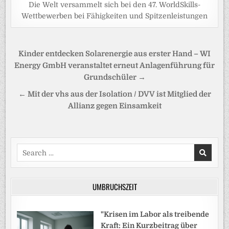
Die Welt versammelt sich bei den 47. WorldSkills-
Wettbewerben bei Fähigkeiten und Spitzenleistungen
Beitragsnavigation
Kinder entdecken Solarenergie aus erster Hand – WI
Energy GmbH veranstaltet erneut Anlagenführung für
Grundschüler →
← Mit der vhs aus der Isolation / DVV ist Mitglied der
Allianz gegen Einsamkeit
Search
for:
UMBRUCHSZEIT
"Krisen im Labor als treibende
Kraft: Ein Kurzbeitrag über