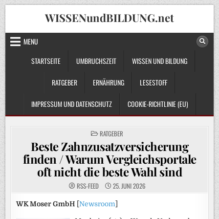
Skip
WISSENundBILDUNG.net
to
content
MENU
STARTSEITE
UMBRUCHSZEIT
WISSEN UND BILDUNG
RATGEBER
ERNÄHRUNG
LESESTOFF
IMPRESSUM UND DATENSCHUTZ
COOKIE-RICHTLINIE (EU)
POSTED
RATGEBER
IN
Beste Zahnzusatzversicherung
finden / Warum Vergleichsportale
oft nicht die beste Wahl sind
RSS-FEED
25. JUNI 2026
WK Moser GmbH
[
Newsroom
]