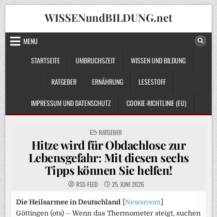
Skip
WISSENundBILDUNG.net
to
content
MENU
STARTSEITE
UMBRUCHSZEIT
WISSEN UND BILDUNG
RATGEBER
ERNÄHRUNG
LESESTOFF
IMPRESSUM UND DATENSCHUTZ
COOKIE-RICHTLINIE (EU)
POSTED
RATGEBER
IN
Hitze wird für Obdachlose zur
Lebensgefahr: Mit diesen sechs
Tipps können Sie helfen!
RSS-FEED
25. JUNI 2026
Die Heilsarmee in Deutschland
[
Newsroom
]
Göttingen (ots) – Wenn das Thermometer steigt, suchen