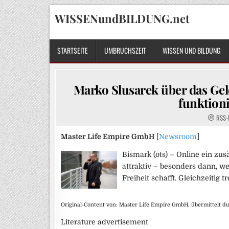
Skip
WISSENundBILDUNG.net
to
content
STARTSEITE
UMBRUCHSZEIT
WISSEN UND BILDUNG
Marko Slusarek über das Gel
funktioni
RSS-
Master Life Empire GmbH
[
Newsroom
]
Bismark (ots) – Online ein zu
attraktiv – besonders dann, 
Freiheit schafft. Gleichzeitig 
Original-Content von: Master Life Empire GmbH, übermittelt d
Literature advertisement