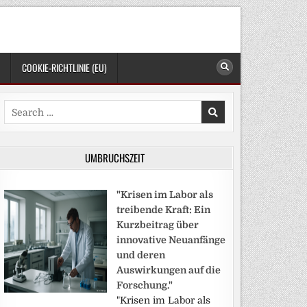
COOKIE-RICHTLINIE (EU)
Search
for:
UMBRUCHSZEIT
"Krisen im Labor als
treibende Kraft: Ein
Kurzbeitrag über
innovative Neuanfänge
und deren
Auswirkungen auf die
Forschung."
"Krisen im Labor als