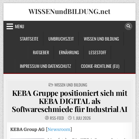
Skip
WISSENundBILDUNG.net
to
content
MENU
STARTSEITE
UMBRUCHSZEIT
WISSEN UND BILDUNG
RATGEBER
ERNÄHRUNG
LESESTOFF
IMPRESSUM UND DATENSCHUTZ
COOKIE-RICHTLINIE (EU)
POSTED
WISSEN UND BILDUNG
IN
KEBA Gruppe positioniert sich mit
KEBA DIGITAL als
Softwareschmiede für Industrial AI
RSS-FEED
1. JULI 2026
KEBA Group AG
[
Newsroom
]