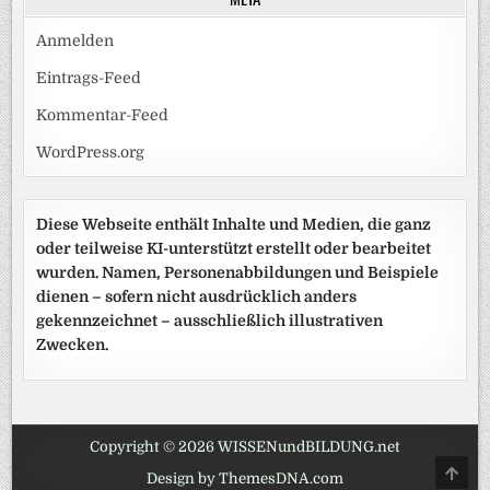
Anmelden
Eintrags-Feed
Kommentar-Feed
WordPress.org
Diese Webseite enthält Inhalte und Medien, die ganz
oder teilweise KI-unterstützt erstellt oder bearbeitet
wurden. Namen, Personenabbildungen und Beispiele
dienen – sofern nicht ausdrücklich anders
gekennzeichnet – ausschließlich illustrativen
Zwecken.
Copyright © 2026 WISSENundBILDUNG.net
SCRO
Design by ThemesDNA.com
TO