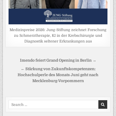
Medizinpreise 2026: Jung-Stiftung zeichnet Forschung
zu Schmerztherapie, KI in der Krebschirurgie und
Diagnostik seltener Erkrankungen aus
Beitragsnavigation
Imendo feiert Grand Opening in Berlin →
← Stärkung von Zukunftskompetenzen:
Hochschulperle des Monats Juni geht nach
Mecklenburg-Vorpommern
Search
for: