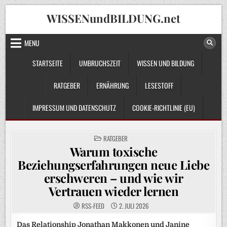
Skip
WISSENundBILDUNG.net
to
content
MENU
STARTSEITE
UMBRUCHSZEIT
WISSEN UND BILDUNG
RATGEBER
ERNÄHRUNG
LESESTOFF
IMPRESSUM UND DATENSCHUTZ
COOKIE-RICHTLINIE (EU)
POSTED
RATGEBER
IN
Warum toxische
Beziehungserfahrungen neue Liebe
erschweren – und wie wir
Vertrauen wieder lernen
RSS-FEED
2. JULI 2026
Das Relationship Jonathan Makkonen und Janine