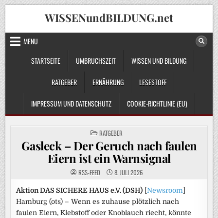
Skip
WISSENundBILDUNG.net
to
content
MENU
STARTSEITE
UMBRUCHSZEIT
WISSEN UND BILDUNG
RATGEBER
ERNÄHRUNG
LESESTOFF
IMPRESSUM UND DATENSCHUTZ
COOKIE-RICHTLINIE (EU)
POSTED
RATGEBER
IN
Gasleck – Der Geruch nach faulen
Eiern ist ein Warnsignal
RSS-FEED
8. JULI 2026
Aktion DAS SICHERE HAUS e.V. (DSH)
[
Newsroom
]
Hamburg (ots) – Wenn es zuhause plötzlich nach
faulen Eiern, Klebstoff oder Knoblauch riecht, könnte