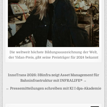
Die weltweit höchste Bildungsauszeichnung der Welt,
der Yidan-Preis, gibt seine Preisträger für 2024 bekannt
Beitragsnavigation
InnoTrans 2026: 3Binfra zeigt Asset Management für
Bahninfrastruktur mit INFRALIFE® →
← Pressemitteilungen schreiben mit KI I dpa-Akademie