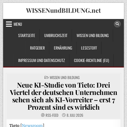
Skip
WISSENundBILDUNG.net
to
content
MENU
STARTSEITE
UMBRUCHSZEIT
WISSEN UND BILDUNG
RATGEBER
ERNÄHRUNG
LESESTOFF
IMPRESSUM UND DATENSCHUTZ
COOKIE-RICHTLINIE (EU)
POSTED
WISSEN UND BILDUNG
IN
Neue KI-Studie von Tieto: Drei
Viertel der deutschen Unternehmen
sehen sich als KI-Vorreiter – erst 7
Prozent sind es wirklich
RSS-FEED
8. JULI 2026
Tieto
[
Newsroom
]